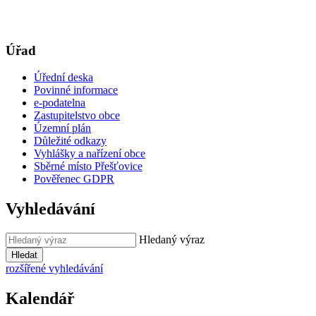
Úřad
Úřední deska
Povinné informace
e-podatelna
Zastupitelstvo obce
Územní plán
Důležité odkazy
Vyhlášky a nařízení obce
Sběrné místo Přešťovice
Pověřenec GDPR
Vyhledávání
Hledaný výraz
Hledat
rozšířené vyhledávání
Kalendář