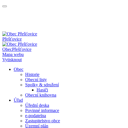
Přešťovice
Obec
Přešťovice
Mapa webu
Vytisknout
Obec
Historie
Obecní listy
Spolky & sdružení
Hasiči
Obecní knihovna
Úřad
Úřední deska
Povinné informace
e-podatelna
Zastupitelstvo obce
Územní plán