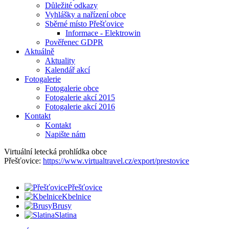
Důležité odkazy
Vyhlášky a nařízení obce
Sběrné místo Přešťovice
Informace - Elektrowin
Pověřenec GDPR
Aktuálně
Aktuality
Kalendář akcí
Fotogalerie
Fotogalerie obce
Fotogalerie akcí 2015
Fotogalerie akcí 2016
Kontakt
Kontakt
Napište nám
Virtuální letecká prohlídka obce
Přešťovice:
https://www.virtualtravel.cz/export/prestovice
Přešťovice
Kbelnice
Brusy
Slatina